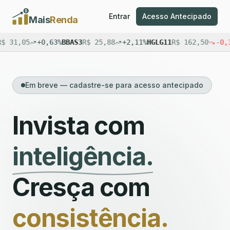
Entrar
Acesso Antecipado
Mais
Renda
+0,63%
BBAS3
R$
25,88
+2,11%
HGLG11
R$
162,50
-0,31%
XPML11
Em breve — cadastre-se para acesso antecipado
Invista com
inteligência.
Cresça com
consistência.