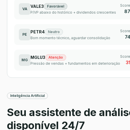
Scor
VALE3
Favorável
VA
8
P/VP abaixo do histórico + dividendos crescentes
Scor
PETR4
Neutro
PE
7
Bom momento técnico, aguardar consolidação
Scor
MGLU3
Atenção
MG
3
Pressão de vendas + fundamentos em deterioração
Inteligência Artificial
Seu assistente de anális
disponível 24/7