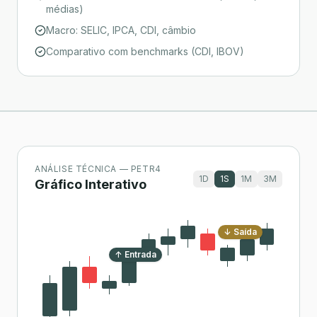
médias)
Macro: SELIC, IPCA, CDI, câmbio
Comparativo com benchmarks (CDI, IBOV)
ANÁLISE TÉCNICA — PETR4
1D
1S
1M
3M
Gráfico Interativo
↓ Saída
↑ Entrada